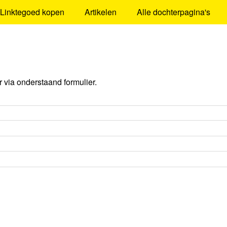
Linktegoed kopen
Artikelen
Alle dochterpagina's
via onderstaand formulier.