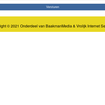
ight © 2021 Onderdeel van
BaakmanMedia
&
Vrolijk Internet S